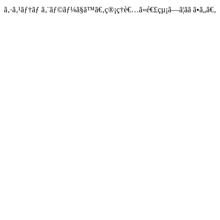
ã‚·ã‚¹ãƒ†ãƒ ã‚¨ãƒ©ãƒ¼ã§ã™ã€‚ç®¡ç†è€…ã«é€£çµ¡ã—ã¦ãã ã•ã„ã€‚