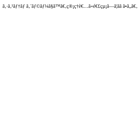
ã‚·ã‚¹ãƒ†ãƒ ã‚¨ãƒ©ãƒ¼ã§ã™ã€‚ç®¡ç†è€…ã«é€£çµ¡ã—ã¦ãã ã•ã„ã€‚