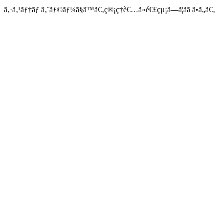
ã‚·ã‚¹ãƒ†ãƒ ã‚¨ãƒ©ãƒ¼ã§ã™ã€‚ç®¡ç†è€…ã«é€£çµ¡ã—ã¦ãã ã•ã„ã€‚