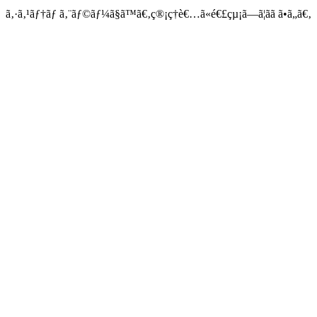
ã‚·ã‚¹ãƒ†ãƒ ã‚¨ãƒ©ãƒ¼ã§ã™ã€‚ç®¡ç†è€…ã«é€£çµ¡ã—ã¦ãã ã•ã„ã€‚