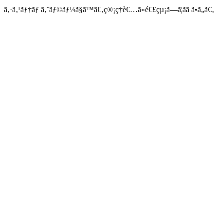
ã‚·ã‚¹ãƒ†ãƒ ã‚¨ãƒ©ãƒ¼ã§ã™ã€‚ç®¡ç†è€…ã«é€£çµ¡ã—ã¦ãã ã•ã„ã€‚