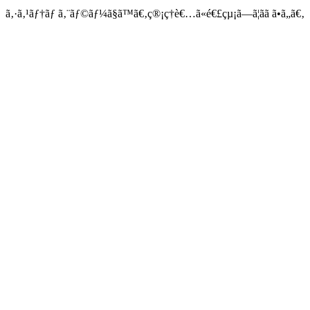
ã‚·ã‚¹ãƒ†ãƒ ã‚¨ãƒ©ãƒ¼ã§ã™ã€‚ç®¡ç†è€…ã«é€£çµ¡ã—ã¦ãã ã•ã„ã€‚