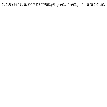
ã‚·ã‚¹ãƒ†ãƒ ã‚¨ãƒ©ãƒ¼ã§ã™ã€‚ç®¡ç†è€…ã«é€£çµ¡ã—ã¦ãã ã•ã„ã€‚