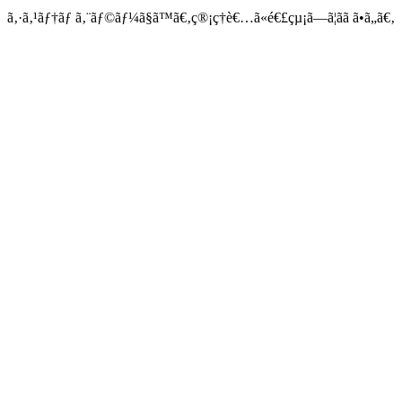
ã‚·ã‚¹ãƒ†ãƒ ã‚¨ãƒ©ãƒ¼ã§ã™ã€‚ç®¡ç†è€…ã«é€£çµ¡ã—ã¦ãã ã•ã„ã€‚