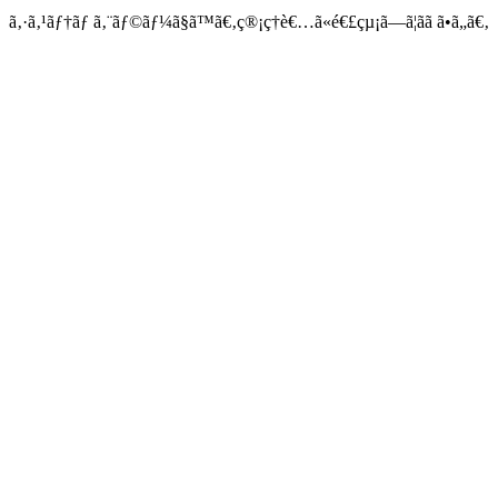
ã‚·ã‚¹ãƒ†ãƒ ã‚¨ãƒ©ãƒ¼ã§ã™ã€‚ç®¡ç†è€…ã«é€£çµ¡ã—ã¦ãã ã•ã„ã€‚