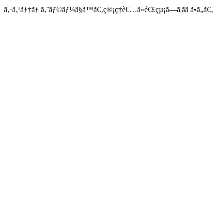
ã‚·ã‚¹ãƒ†ãƒ ã‚¨ãƒ©ãƒ¼ã§ã™ã€‚ç®¡ç†è€…ã«é€£çµ¡ã—ã¦ãã ã•ã„ã€‚