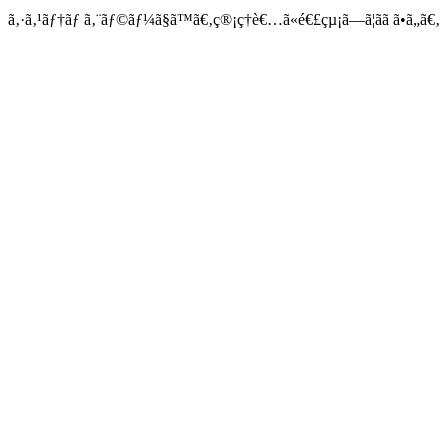
ã‚·ã‚¹ãƒ†ãƒ ã‚¨ãƒ©ãƒ¼ã§ã™ã€‚ç®¡ç†è€…ã«é€£çµ¡ã—ã¦ãã ã•ã„ã€‚