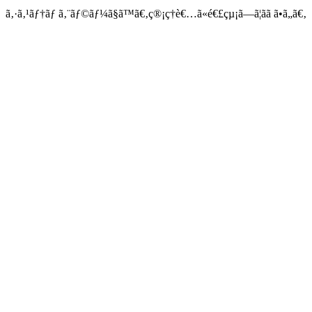
ã‚·ã‚¹ãƒ†ãƒ ã‚¨ãƒ©ãƒ¼ã§ã™ã€‚ç®¡ç†è€…ã«é€£çµ¡ã—ã¦ãã ã•ã„ã€‚