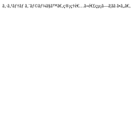
ã‚·ã‚¹ãƒ†ãƒ ã‚¨ãƒ©ãƒ¼ã§ã™ã€‚ç®¡ç†è€…ã«é€£çµ¡ã—ã¦ãã ã•ã„ã€‚