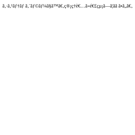
ã‚·ã‚¹ãƒ†ãƒ ã‚¨ãƒ©ãƒ¼ã§ã™ã€‚ç®¡ç†è€…ã«é€£çµ¡ã—ã¦ãã ã•ã„ã€‚