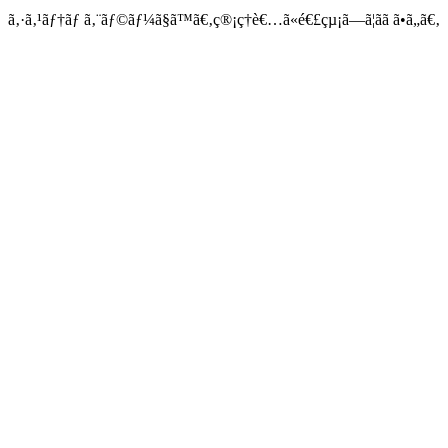
ã‚·ã‚¹ãƒ†ãƒ ã‚¨ãƒ©ãƒ¼ã§ã™ã€‚ç®¡ç†è€…ã«é€£çµ¡ã—ã¦ãã ã•ã„ã€‚