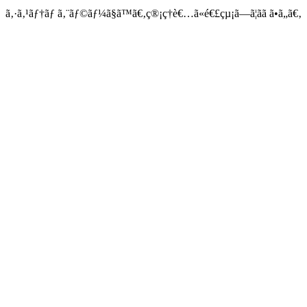
ã‚·ã‚¹ãƒ†ãƒ ã‚¨ãƒ©ãƒ¼ã§ã™ã€‚ç®¡ç†è€…ã«é€£çµ¡ã—ã¦ãã ã•ã„ã€‚