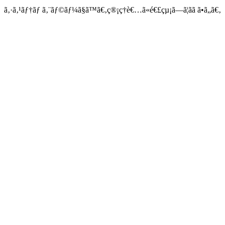
ã‚·ã‚¹ãƒ†ãƒ ã‚¨ãƒ©ãƒ¼ã§ã™ã€‚ç®¡ç†è€…ã«é€£çµ¡ã—ã¦ãã ã•ã„ã€‚