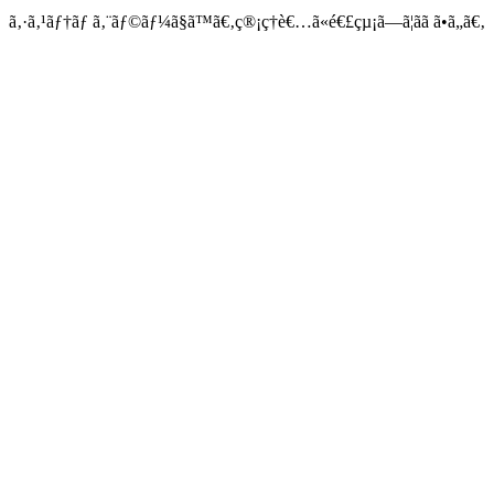
ã‚·ã‚¹ãƒ†ãƒ ã‚¨ãƒ©ãƒ¼ã§ã™ã€‚ç®¡ç†è€…ã«é€£çµ¡ã—ã¦ãã ã•ã„ã€‚