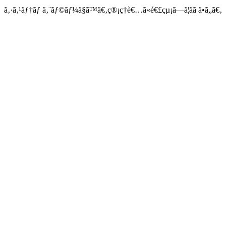
ã‚·ã‚¹ãƒ†ãƒ ã‚¨ãƒ©ãƒ¼ã§ã™ã€‚ç®¡ç†è€…ã«é€£çµ¡ã—ã¦ãã ã•ã„ã€‚