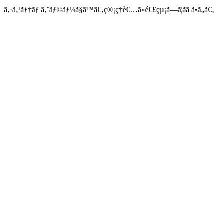
ã‚·ã‚¹ãƒ†ãƒ ã‚¨ãƒ©ãƒ¼ã§ã™ã€‚ç®¡ç†è€…ã«é€£çµ¡ã—ã¦ãã ã•ã„ã€‚