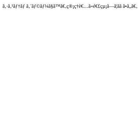
ã‚·ã‚¹ãƒ†ãƒ ã‚¨ãƒ©ãƒ¼ã§ã™ã€‚ç®¡ç†è€…ã«é€£çµ¡ã—ã¦ãã ã•ã„ã€‚