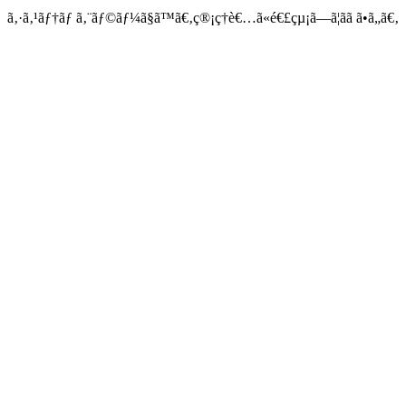
ã‚·ã‚¹ãƒ†ãƒ ã‚¨ãƒ©ãƒ¼ã§ã™ã€‚ç®¡ç†è€…ã«é€£çµ¡ã—ã¦ãã ã•ã„ã€‚