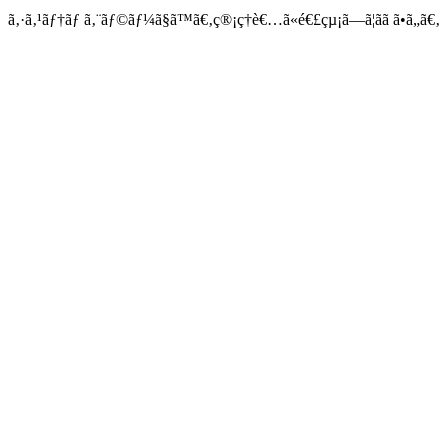
ã‚·ã‚¹ãƒ†ãƒ ã‚¨ãƒ©ãƒ¼ã§ã™ã€‚ç®¡ç†è€…ã«é€£çµ¡ã—ã¦ãã ã•ã„ã€‚