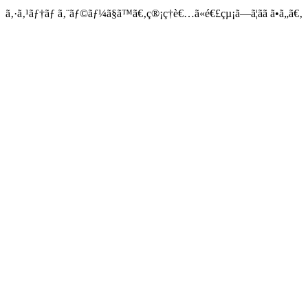
ã‚·ã‚¹ãƒ†ãƒ ã‚¨ãƒ©ãƒ¼ã§ã™ã€‚ç®¡ç†è€…ã«é€£çµ¡ã—ã¦ãã ã•ã„ã€‚