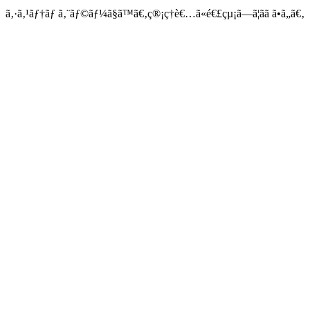
ã‚·ã‚¹ãƒ†ãƒ ã‚¨ãƒ©ãƒ¼ã§ã™ã€‚ç®¡ç†è€…ã«é€£çµ¡ã—ã¦ãã ã•ã„ã€‚