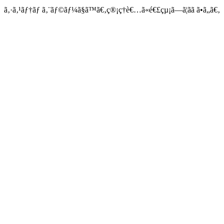
ã‚·ã‚¹ãƒ†ãƒ ã‚¨ãƒ©ãƒ¼ã§ã™ã€‚ç®¡ç†è€…ã«é€£çµ¡ã—ã¦ãã ã•ã„ã€‚