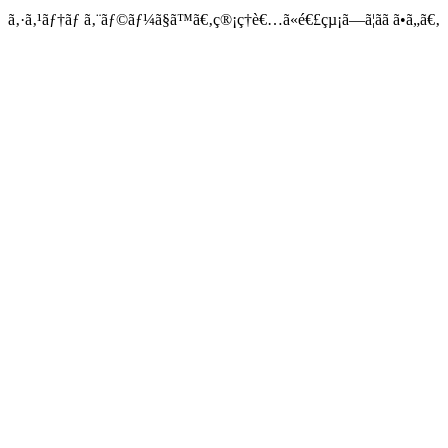
ã‚·ã‚¹ãƒ†ãƒ ã‚¨ãƒ©ãƒ¼ã§ã™ã€‚ç®¡ç†è€…ã«é€£çµ¡ã—ã¦ãã ã•ã„ã€‚