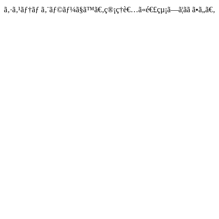
ã‚·ã‚¹ãƒ†ãƒ ã‚¨ãƒ©ãƒ¼ã§ã™ã€‚ç®¡ç†è€…ã«é€£çµ¡ã—ã¦ãã ã•ã„ã€‚