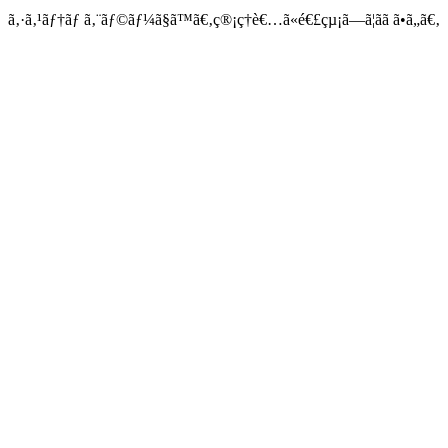
ã‚·ã‚¹ãƒ†ãƒ ã‚¨ãƒ©ãƒ¼ã§ã™ã€‚ç®¡ç†è€…ã«é€£çµ¡ã—ã¦ãã ã•ã„ã€‚