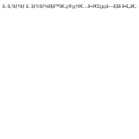
ã‚·ã‚¹ãƒ†ãƒ ã‚¨ãƒ©ãƒ¼ã§ã™ã€‚ç®¡ç†è€…ã«é€£çµ¡ã—ã¦ãã ã•ã„ã€‚