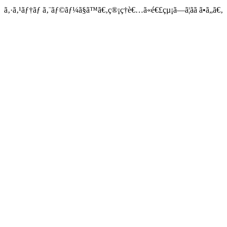
ã‚·ã‚¹ãƒ†ãƒ ã‚¨ãƒ©ãƒ¼ã§ã™ã€‚ç®¡ç†è€…ã«é€£çµ¡ã—ã¦ãã ã•ã„ã€‚