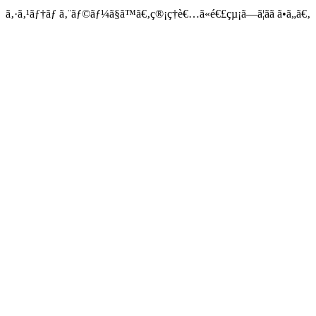
ã‚·ã‚¹ãƒ†ãƒ ã‚¨ãƒ©ãƒ¼ã§ã™ã€‚ç®¡ç†è€…ã«é€£çµ¡ã—ã¦ãã ã•ã„ã€‚