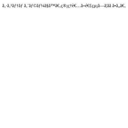
ã‚·ã‚¹ãƒ†ãƒ ã‚¨ãƒ©ãƒ¼ã§ã™ã€‚ç®¡ç†è€…ã«é€£çµ¡ã—ã¦ãã ã•ã„ã€‚