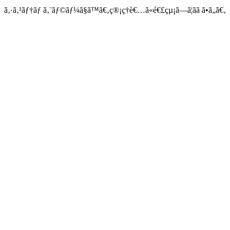
ã‚·ã‚¹ãƒ†ãƒ ã‚¨ãƒ©ãƒ¼ã§ã™ã€‚ç®¡ç†è€…ã«é€£çµ¡ã—ã¦ãã ã•ã„ã€‚