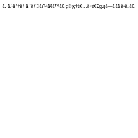
ã‚·ã‚¹ãƒ†ãƒ ã‚¨ãƒ©ãƒ¼ã§ã™ã€‚ç®¡ç†è€…ã«é€£çµ¡ã—ã¦ãã ã•ã„ã€‚