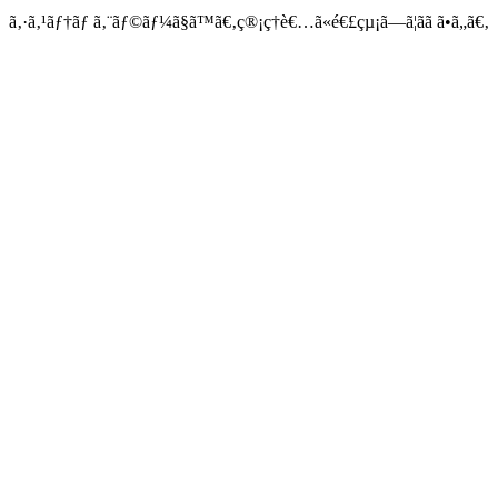
ã‚·ã‚¹ãƒ†ãƒ ã‚¨ãƒ©ãƒ¼ã§ã™ã€‚ç®¡ç†è€…ã«é€£çµ¡ã—ã¦ãã ã•ã„ã€‚