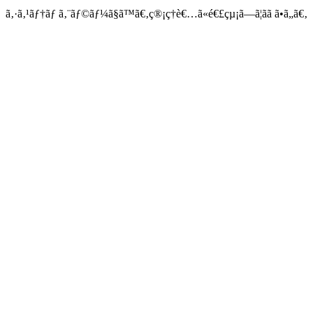
ã‚·ã‚¹ãƒ†ãƒ ã‚¨ãƒ©ãƒ¼ã§ã™ã€‚ç®¡ç†è€…ã«é€£çµ¡ã—ã¦ãã ã•ã„ã€‚