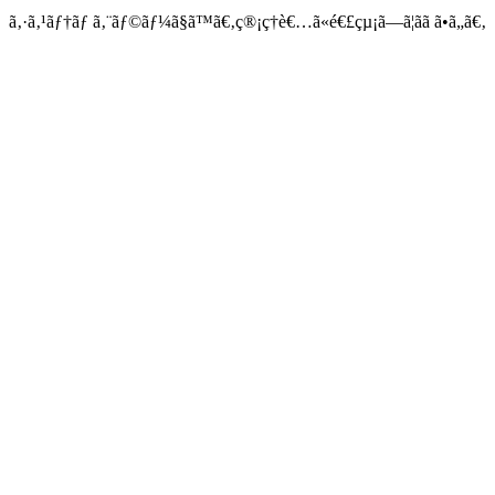
ã‚·ã‚¹ãƒ†ãƒ ã‚¨ãƒ©ãƒ¼ã§ã™ã€‚ç®¡ç†è€…ã«é€£çµ¡ã—ã¦ãã ã•ã„ã€‚