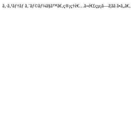
ã‚·ã‚¹ãƒ†ãƒ ã‚¨ãƒ©ãƒ¼ã§ã™ã€‚ç®¡ç†è€…ã«é€£çµ¡ã—ã¦ãã ã•ã„ã€‚