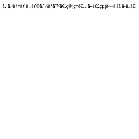
ã‚·ã‚¹ãƒ†ãƒ ã‚¨ãƒ©ãƒ¼ã§ã™ã€‚ç®¡ç†è€…ã«é€£çµ¡ã—ã¦ãã ã•ã„ã€‚