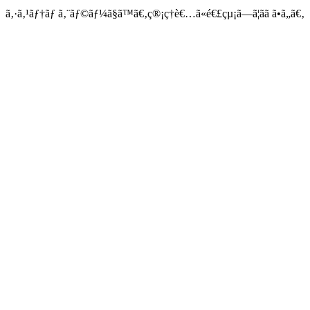
ã‚·ã‚¹ãƒ†ãƒ ã‚¨ãƒ©ãƒ¼ã§ã™ã€‚ç®¡ç†è€…ã«é€£çµ¡ã—ã¦ãã ã•ã„ã€‚