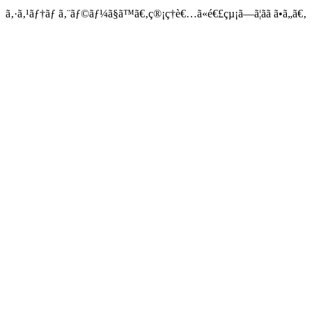
ã‚·ã‚¹ãƒ†ãƒ ã‚¨ãƒ©ãƒ¼ã§ã™ã€‚ç®¡ç†è€…ã«é€£çµ¡ã—ã¦ãã ã•ã„ã€‚