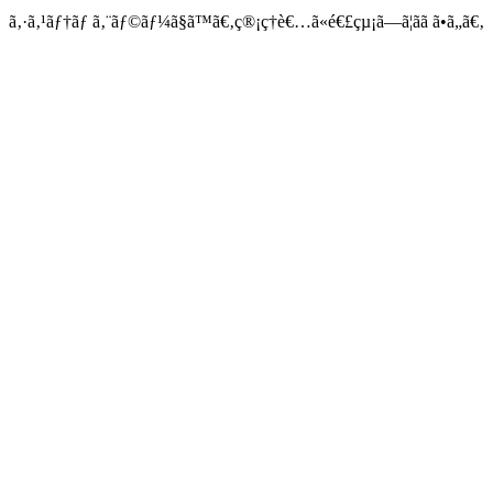
ã‚·ã‚¹ãƒ†ãƒ ã‚¨ãƒ©ãƒ¼ã§ã™ã€‚ç®¡ç†è€…ã«é€£çµ¡ã—ã¦ãã ã•ã„ã€‚