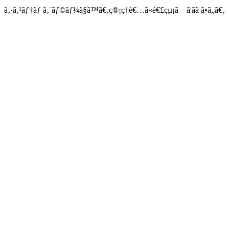
ã‚·ã‚¹ãƒ†ãƒ ã‚¨ãƒ©ãƒ¼ã§ã™ã€‚ç®¡ç†è€…ã«é€£çµ¡ã—ã¦ãã ã•ã„ã€‚