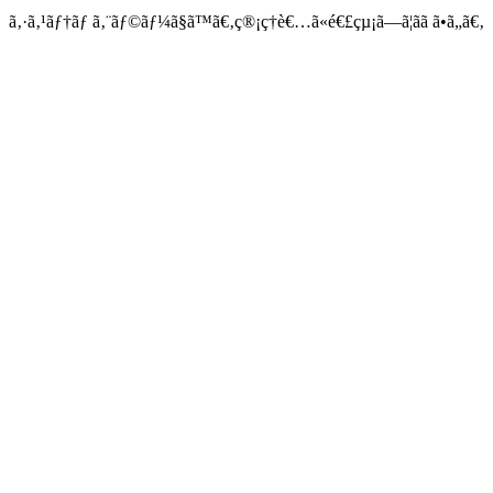
ã‚·ã‚¹ãƒ†ãƒ ã‚¨ãƒ©ãƒ¼ã§ã™ã€‚ç®¡ç†è€…ã«é€£çµ¡ã—ã¦ãã ã•ã„ã€‚