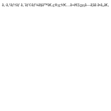
ã‚·ã‚¹ãƒ†ãƒ ã‚¨ãƒ©ãƒ¼ã§ã™ã€‚ç®¡ç†è€…ã«é€£çµ¡ã—ã¦ãã ã•ã„ã€‚