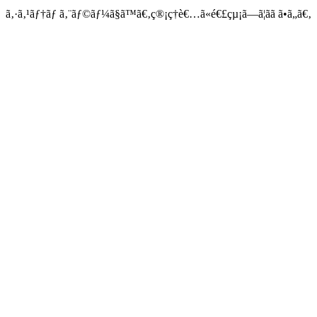
ã‚·ã‚¹ãƒ†ãƒ ã‚¨ãƒ©ãƒ¼ã§ã™ã€‚ç®¡ç†è€…ã«é€£çµ¡ã—ã¦ãã ã•ã„ã€‚