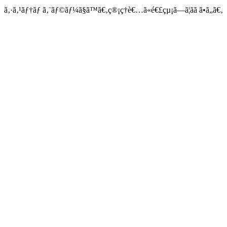
ã‚·ã‚¹ãƒ†ãƒ ã‚¨ãƒ©ãƒ¼ã§ã™ã€‚ç®¡ç†è€…ã«é€£çµ¡ã—ã¦ãã ã•ã„ã€‚