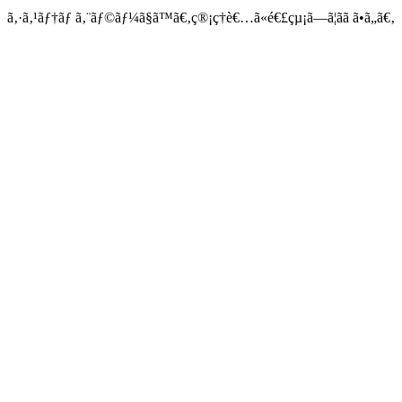
ã‚·ã‚¹ãƒ†ãƒ ã‚¨ãƒ©ãƒ¼ã§ã™ã€‚ç®¡ç†è€…ã«é€£çµ¡ã—ã¦ãã ã•ã„ã€‚