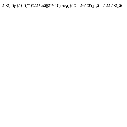
ã‚·ã‚¹ãƒ†ãƒ ã‚¨ãƒ©ãƒ¼ã§ã™ã€‚ç®¡ç†è€…ã«é€£çµ¡ã—ã¦ãã ã•ã„ã€‚